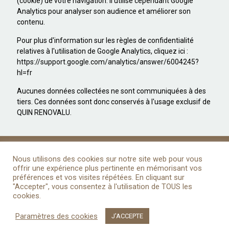
(cookie) de votre navigation. Il utilise cependant Google
Analytics pour analyser son audience et améliorer son
contenu.
Pour plus d'information sur les règles de confidentialité
relatives à l'utilisation de Google Analytics, cliquez ici :
https://support.google.com/analytics/answer/6004245?
hl=fr
Aucunes données collectées ne sont communiquées à des
tiers. Ces données sont donc conservés à l'usage exclusif de
QUIN RENOVALU.
Nous utilisons des cookies sur notre site web pour vous
offrir une expérience plus pertinente en mémorisant vos
préférences et vos visites répétées. En cliquant sur
©2016 Com'une idée !
Tous droits réservés -
Mentions légales
"Accepter", vous consentez à l'utilisation de TOUS les
-
Politique de confidentialité
- Crédit photos : QUIN RENOVALU
cookies.
Paramètres des cookies
J'ACCEPTE